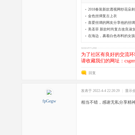
2018春装新款透视网纱花
金色丝绸复古上衣
喜爱丝绸的网友分享他的丝绸
美圣菲 新款时尚复古改良淑
在海边，裹着白色布料的女孩
为了社区有良好的交流环
请收藏我们的网址：csgmv
回复
发表于 2022-4-4 22:20:29
|
显示
fpGegw
相当不错，感谢无私分享精