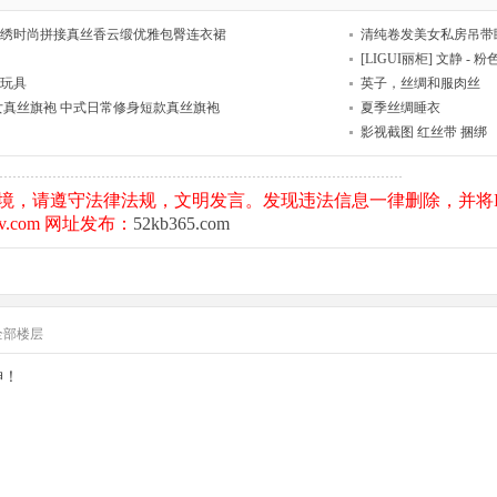
朵刺绣时尚拼接真丝香云缎优雅包臀连衣裙
清纯卷发美女私房吊带
[LIGUI丽柜] 文静 
玩具
英子，丝绸和服肉丝
女真丝旗袍 中式日常修身短款真丝旗袍
夏季丝绸睡衣
影视截图 红丝带 捆绑
境，请遵守法律法规，文明发言。发现违法信息一律删除，并将I
.com 网址发布：
52kb365.com
全部楼层
神！