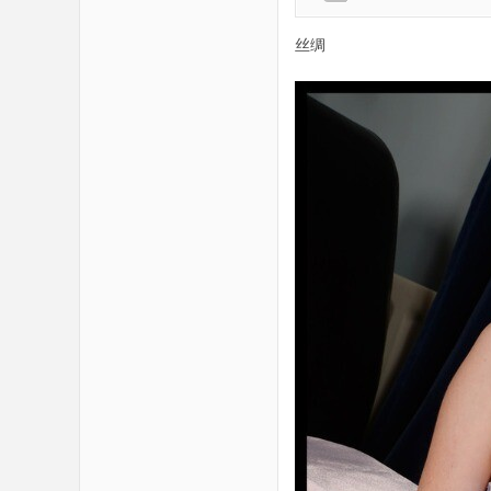
丝绸
绸
之