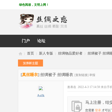
绿色阅读，文明上网！
门户
论坛
首页
新人专版
丝绸物品爱好者
丝绸被子 丝绸
[
真丝睡衣
]
丝绸被子 丝绸睡衣
丝
»
›
›
›
[复制链接]
举报
发表在 2022-4-3 17:14:59
来自手
Asilk
马上注册，结
您需要
登录
才可以