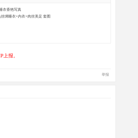
睡衣香艳写真
- 粉色丝绸睡衣+内衣+肉丝美足 套图
P上报。
举报