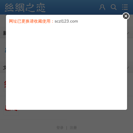
论坛
请收藏我们的网址：52kb365.com
网址已更换请收藏使用：
sczl123.com
导读
新人专版
充值卡
1
丝绸物品爱好者
丝绸文学
会员
积分
文字版块
找回密码
每日一笑
美文分享
励志文章
登录
|
注册