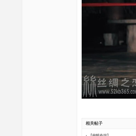
相关帖子
【柳醉春烟】