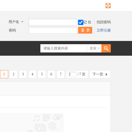
用户名
记 住
找回密码
密码
立即注册
搜索
1
2
3
4
5
6
7
/ 7 页
下一页
x