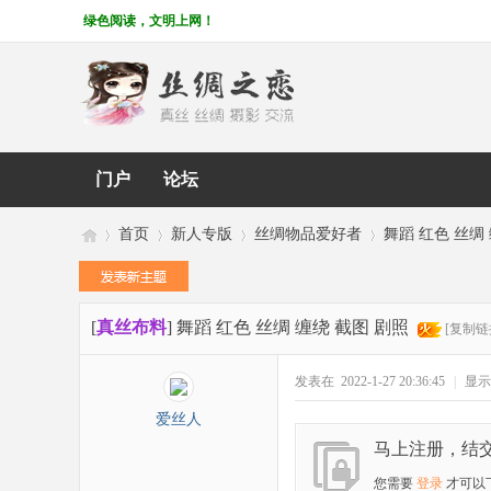
绿色阅读，文明上网！
门户
论坛
首页
新人专版
丝绸物品爱好者
舞蹈 红色 丝绸
[
真丝布料
]
舞蹈 红色 丝绸 缠绕 截图 剧照
丝
»
›
›
›
[复制链
发表在 2022-1-27 20:36:45
|
显示
爱丝人
马上注册，结
您需要
登录
才可以