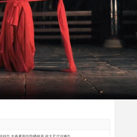
丝丝巾 女春夏新款防晒披肩 超大尺寸沙滩巾