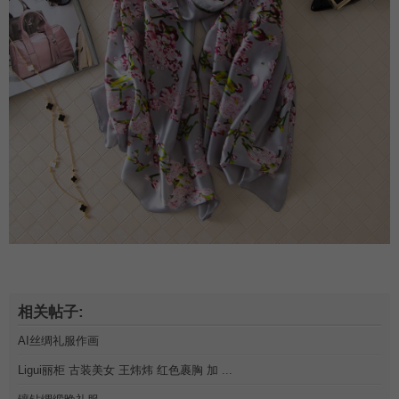
相关帖子:
AI丝绸礼服作画
Ligui丽柜 古装美女 王炜炜 红色裹胸 加 ...