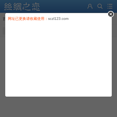
论坛
首页
网址已更换请收藏使用：
>
导读
sczl123.com
导读
最新发表
最新热门
最新精华
充值卡
会员
登录
|
注册
电脑版
积分
© Comsenz Inc.
找回密码