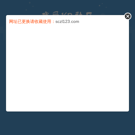
论坛
网址已更换请收藏使用：
sczl123.com
导读
充值卡
会员
积分
安全提问(未设置请忽略)
找回密码
登录
还没有注册？
注册